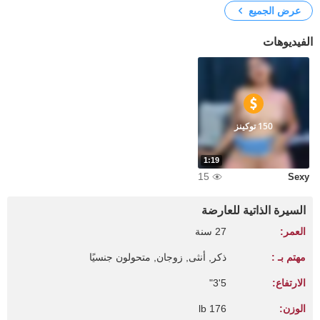
عرض الجميع
الفيديوهات
150 توكينز
1:19
15
Sexy
السيرة الذاتية للعارضة
العمر:
27 سنة
مهتم بـ :
ذكر, أنثى, زوجان, متحولون جنسيًا
الارتفاع:
5'3"
الوزن:
176 lb