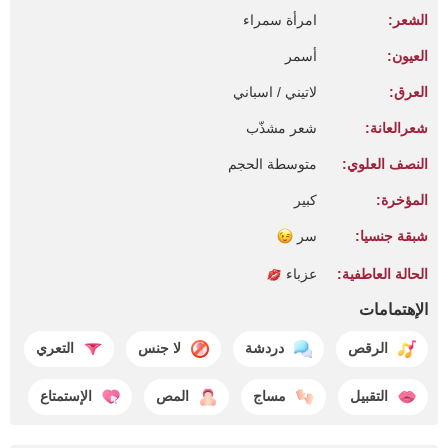
الشعر:
امرأة سمراء
العيون:
أسمر
العرق:
لاتيني / اسباني
شعرالعانة:
شعر مشذّب
النصف العلوي:
متوسطة الحجم
المؤخرة:
كبير
شبقة جنسيا:
سر
الحالة العاطفية:
عزباء
الإهتمامات
الرقص
دردشة
لا جنس
التعري
التقبيل
مساج
المص
الإستمتاع