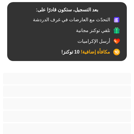
بعد التسجيل، ستكون قادرًا على:
التحدّث مع العارضات في غرف الدردشة
تلقي توكنز مجانية
أرسل الإكراميات
مكافأة إضافية!
10 توكنز!
آسيوي
أفضل عارضات الدردشة الخاصة
اطلاق السوائل
الأدوات
الجدة