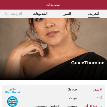
التصنيفات
GraceThornton
التعريف
الصور
الفيديوهات
الدردشة
GraceThornton
الاسم:
Grace
ما هو
Fan Boost؟
أنا :
مؤنث
مسقط الرأس:
panama, ciudad de panama