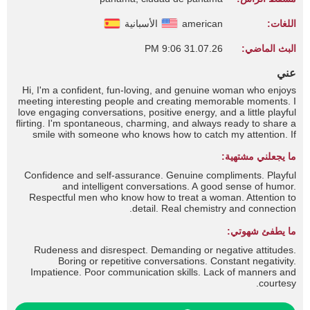
اللغات:
american
الأسبانية
البث الماضي:
31.07.26 9:06 PM
عني
Hi, I'm a confident, fun-loving, and genuine woman who enjoys
meeting interesting people and creating memorable moments. I
love engaging conversations, positive energy, and a little playful
flirting. I'm spontaneous, charming, and always ready to share a
smile with someone who knows how to catch my attention. If
you're looking for great company and an enjoyable experience,
ما يجعلني مشتهية:
you've come to the right place.
Confidence and self-assurance. Genuine compliments. Playful
and intelligent conversations. A good sense of humor.
Respectful men who know how to treat a woman. Attention to
detail. Real chemistry and connection.
ما يطفئ شهوتي:
Rudeness and disrespect. Demanding or negative attitudes.
Boring or repetitive conversations. Constant negativity.
Impatience. Poor communication skills. Lack of manners and
courtesy.